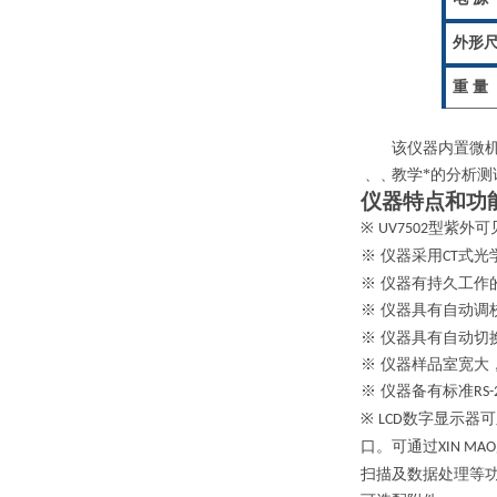
外形
重 量
该仪器内置微
﹑﹑教学*的分析测
仪器特点和功
※
型紫外可
UV7502
※ 仪器采用
式光
CT
※ 仪器有持久工作
※ 仪器具有自动调
※ 仪器具有自动切
※ 仪器样品室宽
※ 仪器备有标准
RS-
※
数字显示器可
LCD
口。可通过
XIN MAO
扫描及数据处理等