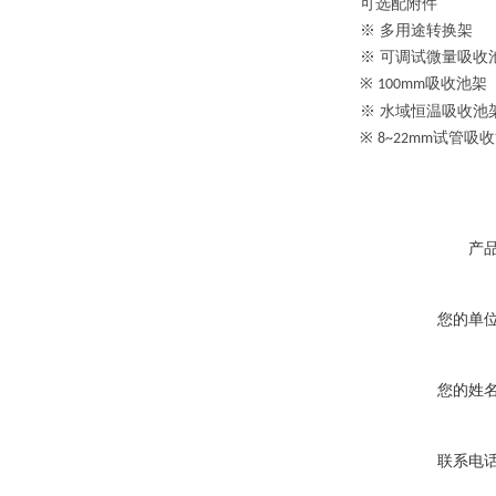
可选配附件
※ 多用途转换架
※ 可调试微量吸收
※
吸收池架
100mm
※ 水域恒温吸收池
※
试管吸收
8~22mm
产
您的单
您的姓
联系电