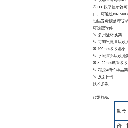
RS-
※
数字显示器可
LCD
口。可通过
XIN MAO
扫描及数据处理等
可选配附件
※ 多用途转换架
※ 可调试微量吸收
※
吸收池架
100mm
※ 水域恒温吸收池
※
试管吸收
8~22mm
※ 程控
槽位样品架
4
※ 反射附件
技术参数：
仪器指标
型 号
价 