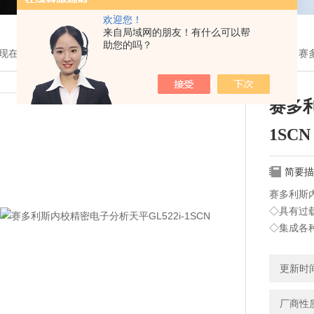
欢迎您！
来自局域网的朋友！有什么可以帮
助您的吗？
现在的位置：
首页
>
产品展示
>
塞多利斯产品分类
>
电子分析天平
> 赛
赛多利
1SCN
简要描
赛多利斯内
◇具有过
◇集成各
◇单位转
更新时间：
厂商性