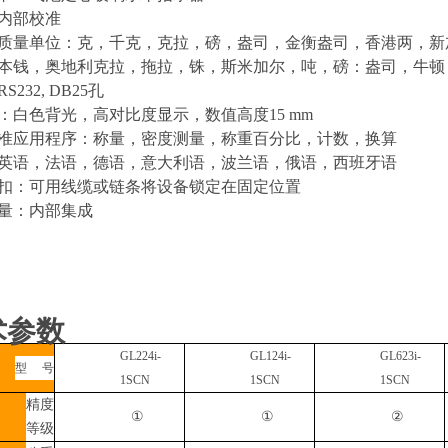
内部校准
质量单位：克，千克，克拉，磅，盎司，金衡盎司，香港两，新
本钱，奥地利克拉，拖拉，铢，斯米加尔，吨，磅：盎司，牛顿
RS232, DB25孔
：白色背光，高对比度显示，数值高度
15 mm
准应用程序：称量，密度测量，称重百分比，计数，换算
英语，法语，德语，意大利语，波兰语，俄语，西班牙语
扣：可用线缆或链条将设备锁定在固定位置
量：内部集成
术参数
GL
224i
-
GL
124i
-
GL
623i
-
型
号
1SCN
1SCN
1SCN
精度
①
①
②
等级