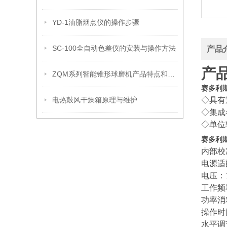
YD-1油脂烟点仪的操作步骤
SC-100全自动色差仪的安装与操作方法
产品
产
ZQM系列智能锥形球磨机产品特点和技术叁数
赛多利斯
电热鼓风干燥箱原理与维护
◇具有
◇集成
◇单位
赛多利斯
内部校
电源适
电压：
工作频
功率消
操作时
水平调