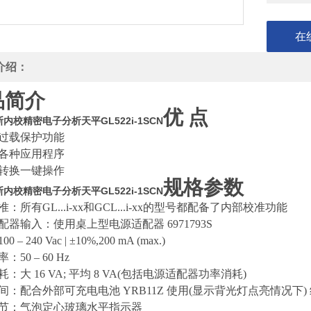
在
介绍：
品简介
优
点
内校精密电子分析天平GL522i-1SCN
过载保护功能
各种应用程序
转换一键操作
规格参数
内校精密电子分析天平GL522i-1SCN
准：所有
GL...i-xx和GCL...i-xx的型号都配备了内部校准功能
配器输入：使用桌上型电源适配器
6971793S
100 – 240 Vac | ±10%,200 mA (max.)
率：
50 – 60 Hz
耗：大
16 VA; 平均 8 VA(包括电源适配器功率消耗)
间：配合外部可充电电池
YRB11Z 使用(显示背光灯点亮情况下) 约
节：气泡定心玻璃水平指示器