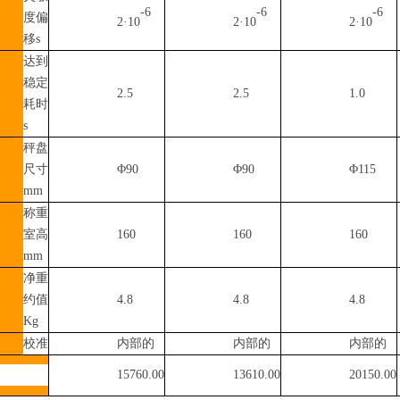
-6
-6
-6
度偏
2·10
2·10
2·10
移s
达到
稳定
2.5
2.5
1.0
耗时
s
秤盘
尺寸
Φ90
Φ90
Φ115
mm
称重
室高
160
160
160
mm
净重
约值
4.8
4.8
4.8
Kg
校准
内部的
内部的
内部的
15760.00
13610.00
20150.00