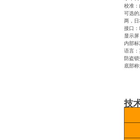
校准：
可选的
两，日
接口：
显示屏
内部标
语言：
防盗锁
底部称
技