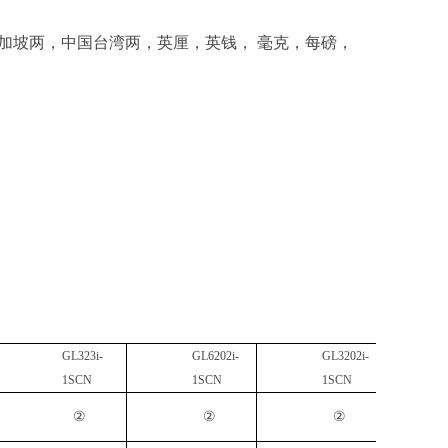
加坡两，中国台湾两，英厘，英钱，
毫克，每磅，
GL
323i
-
GL
6202i
-
GL
3202i
-
1SCN
1SCN
1SCN
②
②
②