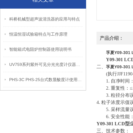
科桥机械型超声波清洗器的应用与特点
恒温恒湿试验箱特点与工作原理
产品介绍：
智能箱式电阻炉控制器使用说明书
孚夏Y09-301
Y09-301 LC
UV759系列紫外可见分光光度计仪器特点和技术参数
二、
孚夏Y09-301
(
执行
JJF1190
PHS-3C PHS-25台式数显酸度计使用说明书
1.
自净时间
2.
重复性：
≤
3.
粒径分布
4.
粒子浓度示值
5.
采样流量
6.
安全性能
Y09-301 LCD
型
三、技术参数：