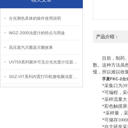
分光测色具体的操作使用说明
WGZ-2000浊度计的特点与用途
产品介绍：
高压蒸汽灭菌器灭菌效果
目前，制药
UV759系列紫外可见分光光度计仪器特点和技术参数
数。这种方法虽
慢，所以难以收
SGZ-I/IT系列内置打印机微电脑浊度计仪器特点和技术参数
孚夏FKC-2
*
采集口为
39
*
可编程，采
*
采样流量大
*
彩色触摸屏
*
采样量，
*
可储存
1000
*
自主研发采