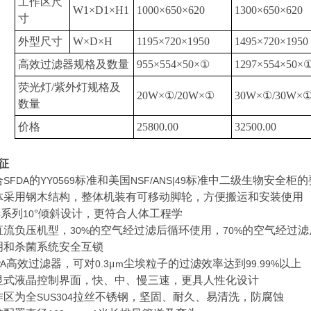
工作区尺
W1
×
D1
×
H1
1000
×
650
×
620
1300
×
650
×
620
寸
外型尺寸
W
×
D
×
H
1195
×
720×1950
1495
×
720×1950
高效过滤器规格及数量
955
×
554
×
50
×①
1297
×
554
×
50
×
荧光灯
/
紫外灯规格及
20W
×①
/20W
×①
30W
×①
/30W
×
数量
价格
25800.00
32500.00
征
合
的
标准和美国
标准中二级生物安全柜的
SFDA
YY0569
NSF/ANS|49
体采用钢木结构，整体机装有可移动脚轮，方便搬运和安装使用
系列
°倾斜设计，更符合人体工程学
C
10
直流负压机型，
的空气经过滤后循环使用，
的空气经过滤
30%
70%
明和杀菌系统安全互锁
高效过滤器，可对
μ
尘埃粒子的过滤效率达到
以上
A
0.3
m
99.99%
显式液晶控制界面，快、中、慢三速，更具人性化设计
作区为全
拉丝不锈钢，坚固、耐久、易清洗，防腐蚀
SUS304