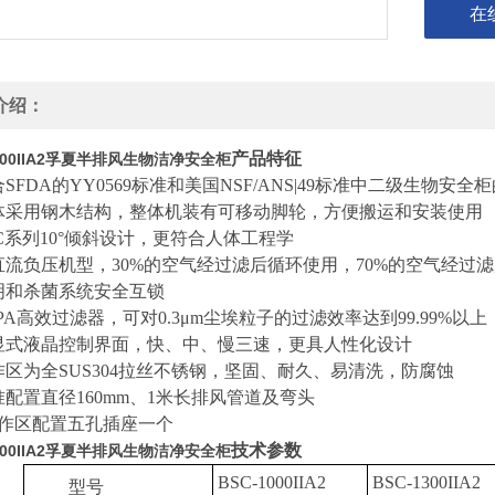
在
介绍：
产品特征
1600IIA2孚夏半排风生物洁净安全柜
合
SFDA
的
YY0569
标准和美国
NSF/ANS|49
标准中二级生物安全柜
体采用钢木结构，整体机装有可移动脚轮，方便搬运和安装使用
C
系列
10
°倾斜设计，更符合人体工程学
直流负压机型，
30%
的空气经过滤后循环使用，
70%
的空气经过滤
明和杀菌系统安全互锁
PA
高效过滤器，可对
0.3
μ
m
尘埃粒子的过滤效率达到
99.99%
以上
显式液晶控制界面，快、中、慢三速，更具人性化设计
作区为全
SUS304
拉丝不锈钢，坚固、耐久、易清洗，防腐蚀
准配置直径
160mm
、
1
米长排风管道及弯头
作区配置五孔插座一个
技术参数
1600IIA2孚夏半排风生物洁净安全柜
BSC-1000IIA2
BSC-1300IIA2
型号