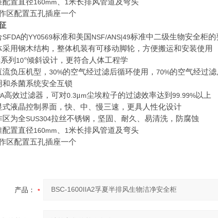
准配置直径
、
米长排风管道及弯头
160mm
1
作区配置五孔插座一个
征
合
的
标准和美国
标准中二级生物安全柜的
SFDA
YY0569
NSF/ANS|49
体采用钢木结构，整体机装有可移动脚轮，方便搬运和安装使用
系列
°倾斜设计，更符合人体工程学
C
10
直流负压机型，
的空气经过滤后循环使用，
的空气经过滤
30%
70%
明和杀菌系统安全互锁
高效过滤器，可对
μ
尘埃粒子的过滤效率达到
以上
A
0.3
m
99.99%
显式液晶控制界面，快、中、慢三速，更具人性化设计
作区为全
拉丝不锈钢，坚固、耐久、易清洗，防腐蚀
SUS304
准配置直径
、
米长排风管道及弯头
160mm
1
作区配置五孔插座一个
产品：