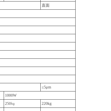
直面
≤
5μm
1000W
250
㎏
220kg