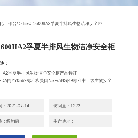
化工作台/
> BSC-1600IIA2孚夏半排风生物洁净安全柜
-1600IIA2孚夏半排风生物洁净安全柜
述：
600IIA2孚夏半排风生物洁净安全柜产品特征
FDA的YY0569标准和美国NSF/ANS|49标准中二级生物安全
采用钢木结构，整体机装有可移动脚轮，方便搬运和安装使用
列10&amp;amp;amp;#176;倾斜设计，更符合人体工程学
2021-07-14
访问量：1222
质：经销商
生产地址：