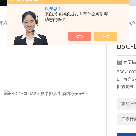
欢迎您！
来自局域网的朋友！有什么可以帮
助您的吗？
现在的位置：
首页
>
产品展示
>
天津康汇/浙江孚夏分类
>
生物安全柜/净
BSC
简要描
BSC-1
1、符合S
柜的要求
2、箱体
3、BSC系
更新时间：
厂商性