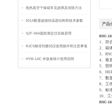
电热真空干燥箱常见故障及排除方法
501A数显超级恒温器结构和技术参数
产品
SZF-06A脂肪测定仪实验原理
BSC-
1
、符
RJCS耐溶剂擦拭仪使用操作和注意事项
2
、箱
3
、
BS
HYM-1AC 米饭食味计使用说明
4
、垂
5
、照
6
、
HE
7
、数
8
、工
9
、标
10
、工
BSC-