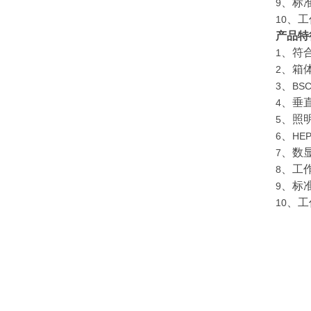
、标
9
、工
10
产品特
、符
1
、箱
2
、
3
BS
、垂
4
、照
5
、
6
HEP
、数
7
、工
8
、标
9
、工
10