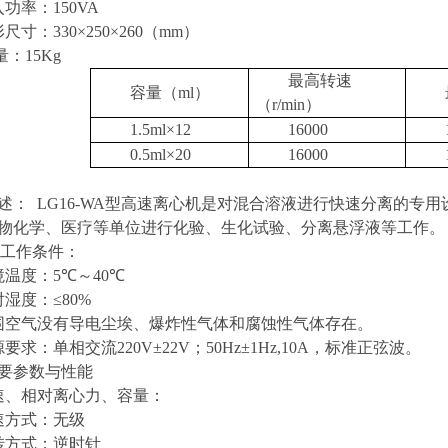
入功率：
150VA
形尺寸：
330
×
250
×
260
（
mm
）
量：
15Kg
最高转速
容量（
ml
）
（
r/min
）
1.5ml
×
12
16000
0.5ml
×
20
16000
述：
LG16-WA
型高速离心机是对混合溶液进行快速分离的专用
物化学、医疗等单位进行化验、生化试验、分离悬浮液等工作。
工作条件：
境温度：
5
℃～
40
℃
对湿度：≤
80%
围空气没有导电尘埃、爆炸性气体和腐蚀性气体存在。
源要求：单相交流
220V
±
22V
；
50Hz
±
1Hz,10A
，标准正弦波。
要参数与性能
速、相对离心力、容量：
速方式：无级
转方式：逆时针