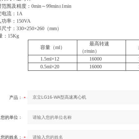
时范围及精度：
0min
～
99min
±
1min
定电流：
1A
入功率：
150VA
形尺寸：
330
×
250
×
260
（
mm
）
量：
15Kg
最高转速
容量（
ml
）
（
r/min
）
1.5ml
×
12
16000
0.5ml
×
20
16000
产品：
您的单位：
您的姓名：