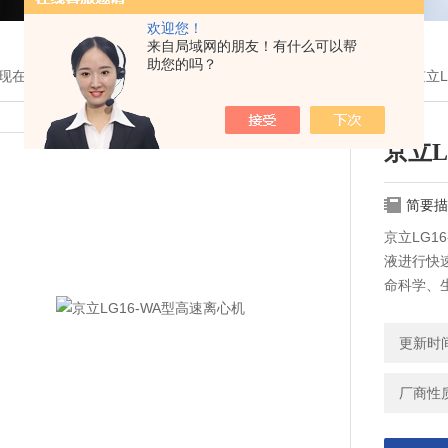
欢迎您！
来自局域网的朋友！有什么可以帮
助您的吗？
现在的位置：
首页
>
产品展示
>
北京京立产品分类
>
台式离心机
> 京立
京立L
简要描
京立LG1
液进行快
命科学、
作。
更新时间：
厂商性