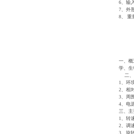
6
、输
7
、外
8
、 重
一、概
学、生
二、
1
、环
2
、相
3
、周
4
、电
三、主
1
、转
2
、调
3
、旋