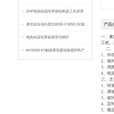
DHP电热恒温培养箱结构及工作原理
康光全自动白度仪WSD-3 WSD-3C操作注意事项
产品
一、
京
电热恒温培养箱原理与维护
工程、
二、
MY6000-6T触摸屏混凝试验搅拌机产品性能和产品参数
1
、环
2
、相
3
、周
4
、电
三、主
1
、转
2
、调
3
、旋
4
、定
5
、额