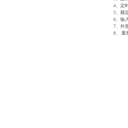
4
、定
5
、额
6
、输
7
、外
8
、 重