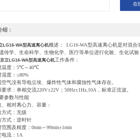
在
介绍：
概述：
LG16-WA
型高速离心机是对混合
立LG16-WA型高速离心机
遗传学、生命科学、生物化学、医疗等单位进行化验、生化试验
工作条件：
京立LG16-WA型高速离心机
境温度：
5
℃～
40
℃
对湿度：≤
80%
围空气没有导电尘埃、爆炸性气体和腐蚀性气体存在。
源要求：单相交流
220V
±
22V
；
50Hz
±
1Hz,10A
，标准正弦波。
要参数与性能
速、相对离心力、容量：
速方式：无级
转方式：逆时针
时范围及精度：
0min
～
99min
±
1min
定电流：
1A