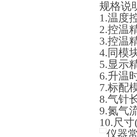
规格说
1.
温度
2.
控温
3.
控温
4.
同模
5.
显示
6.
升温
7.
标配
8.
气针
9.
氮气
10.
尺寸
仪器