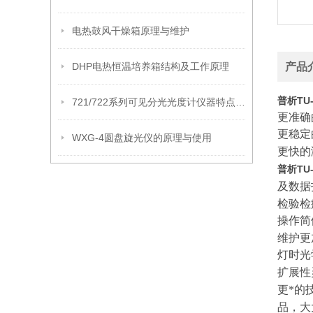
电热鼓风干燥箱原理与维护
DHP电热恒温培养箱结构及工作原理
产品
普析TU
721/722系列可见分光光度计仪器特点和技术参数
更准确
更稳定
WXG-4圆盘旋光仪的原理与使用
更快的
普析TU
及数据
检验检
操作简
维护更
灯时光
扩展性
更*的
品，大