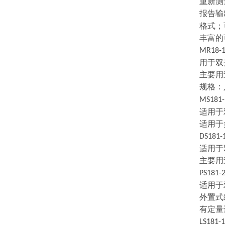
重新测
报告输
格式；
丰富的
MR18-
用于双
主要用
规格：
MS181-
适用于
适用于
DS181-
适用于
主要用
PS181-
适用于
外置式
有定量
LS181-