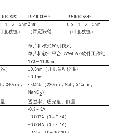
-1810DSPC
TU-1810DAPC
TU-1810DASPC
、
、
、
、
、
、
2nm
5
1
2
5nm
0.5
1
2
5nm
（固定狭缝）
可变狭缝）
（可变狭缝）
单片机模式
机模式
PC
站
单片机软件平台
软件工作站
UVWin5.0
～
190
1100nm
校准）
±
（开机自动校准）
0.3nm
≤
0.1nm
；
，
（
，
；
，
l
340nm
< 0.2%
220nm
Nal
340nm
）
NaNO
2
能量
透过率、吸光度、能量
～
-0.3
3A
±
（
～
）
0.002A
0
0.5A
±
（
～
）
0.004A
0.5
1A
）
±
（
～
）
0.3%T
0
100%T