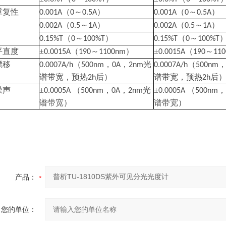
重复性
（
～
）
（
～
）
0.001A
0
0.5A
0.001A
0
0.5A
（
～
）
（
～
）
0.002A
0.5
1A
0.002A
0.5
1A
（
～
）
（
～
0.15%T
0
100%T
0.15%T
0
100%T
平直度
±
（
～
）
±
（
～
0.0015A
190
1100nm
0.0015A
190
11
漂移
（
，
，
光
（
0.0007A/h
500nm
0A
2nm
0.0007A/h
500nm
谱带宽，预热
后）
谱带宽，预热
后
2h
2h
噪声
±
（
，
，
光
±
（
0.0005A
500nm
0A
2nm
0.0005A
500nm
谱带宽）
谱带宽）
产品：
您的单位：