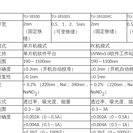
TU-1810D
TU-1810DS
TU-1810DPC
TU
带宽
、
、
、
2nm
2nm
0.5
1
2
5nm
0.
（固定狭
（固定狭缝）
（可变狭缝）
（
缝）
模式
单片机模式
机模式
PC
支持
单片机软件平台
软件工作
UVWin5.0
范围
～
～
190
1100nm
190
1100nm
准确度
±
（开机自动校准）
±
（开机自动
0.3nm
0.3nm
重复性
≤
≤
0.1nm
0.1nm
光
（
，
；
，
（
，
< 0.2%
220nm
Nal
340nm
< 0.2%
220nm
Na
）
）
NaNO
NaNO
2
2
方式
透过率、吸光度、能量
透过率、吸光度、
范围
～
～
-0.3
3A
-0.3
3A
准确度
±
（
～
）
±
（
～
）
0.002A
0
0.5A
0.002A
0
0.5A
±
（
～
）
±
（
～
）
0.004A
0.5
1A
0.004A
0.5
1A
±
（
～
）
±
（
～
0.3%T
0
100%T
0.3%T
0
100%T