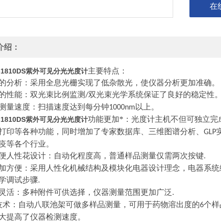
在
介绍：
主要特点：
-1810DS紫外可见分光光度计
的分析：采用全息光栅实现了低杂散光，使仪器分析更加准确。
的性能：双光束比例监测
双光束光学系统保证了良好的稳定性
/
测量速度：扫描速度达到每分钟
以上。
1000nm
功能更加*：光度计主机不但可独立完
-1810DS紫外可见分光光度计
打印等各种功能，同时增加了专家数据库、三维图谱分析、
GLP
疫等各个行业。
便人性花设计：自动化程度高，普通样品测量仅需两次按键
.
加方便：采用人性化机械结构及模块化电器设计理念，电器系统
学调试步骤
.
灵活：多种附件可供选择，仪器测量范围更加广泛
.
技术：自动八联池架可做多样品测量，可用于药物溶出度的
个样
6
大提高了仪器检测速度。