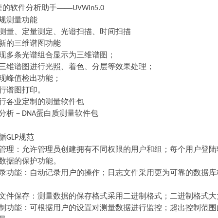
捷的软件分析助手
——
UVWin5.0
规测量功能
测量、定量测定、光谱扫描、时间扫描
新的三维谱图功能
现多条光谱组合显示为三维谱图；
三维谱图进行光照、着色、分层等效果处理；
现峰值检出功能；
行谱图打印。
行各业定制的测量软件包
分析－
蛋白质测量软件包
DNA
循
规范
GLP
管理：允许管理员创建拥有不同权限的用户和组；每个用户登陆
数据的保护功能。
录功能：自动记录用户的操作；日志文件采用更为可靠的数据库
文件保存：测量数据的保存格式采用二进制格式；二进制格式大
制功能：可根据用户的设置对测量数据进行监控；超出控制范围