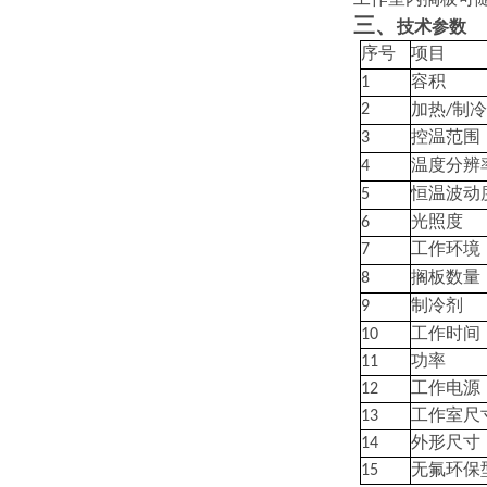
三、
技术参数
序号
项目
1
容积
制
2
加热
/
3
控温范围
4
温度分辨
5
恒温波动
6
光照度
7
工作环境
8
搁板数量
9
制冷剂
10
工作时间
11
功率
12
工作电源
13
工作室尺
14
外形尺寸
15
无氟环保