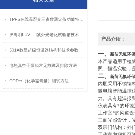
TPFS在线温湿光三参数测定仪功能特点和技术参数
沪粤明LUV－II紫外光老化试验箱技术叁数
产品介绍：
501A数显超级恒温器结构和技术参数
一、
新苗无氟环保型
本产品适用于植
电热真空干燥箱常见故障及排除方法
照、恒温实验，
二、
新苗无氟环保型
CODcr（化学需氧量）测试方法
内胆采用不锈钢材
微电脑智能温控
力。具有超温报
仪表具有*的环
工作室*的风道
三面光照设计，
双层门结构：外
工作室内搁板可