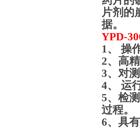
药片的
片剂的
据。
YPD-30
1
、
操
2
、高精
3
、对测
4
、
运
5
、检测
过程。
6
、具有