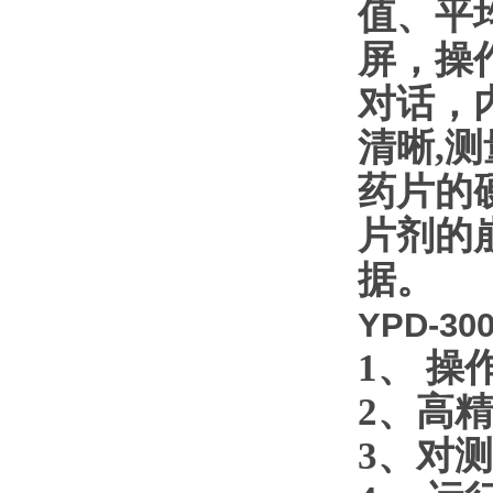
值、平
屏，操
对话，
清晰
,
测
药片的
片剂的
据。
YPD-3
1
、
操
2
、高精
3
、对测